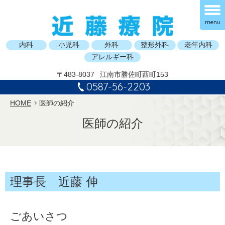
menu
内科
小児科
外科
整形外科
老年内科
アレルギー科
〒483-8037
江南市勝佐町西町153
0587-56-2203
HOME
医師の紹介
医師の紹介
理事長 近藤 伸
ごあいさつ