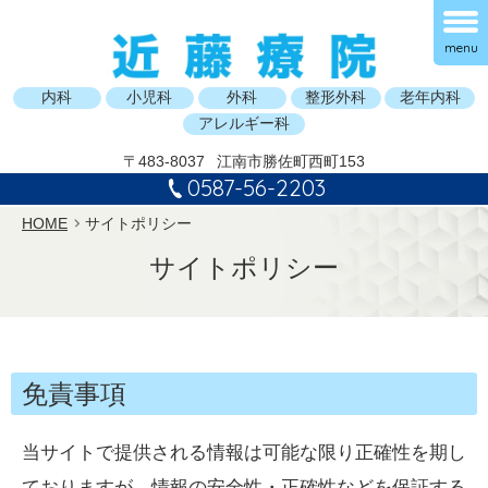
menu
内科
小児科
外科
整形外科
老年内科
アレルギー科
〒483-8037
江南市勝佐町西町153
0587-56-2203
HOME
サイトポリシー
サイトポリシー
免責事項
当サイトで提供される情報は可能な限り正確性を期し
ておりますが、情報の安全性・正確性などを保証する